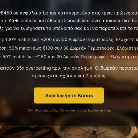
 €450 σε κεφάλαια bonus κατανεμημένα στις τρεις πρώτες κα
sino. Κάθε επίπεδο κατάθεσης ξεκλειδώνει ένα αποκλειστικό b
ς για να ενισχύσετε το υπόλοιπό σας και να παρατείνετε το πα
η: 100% match έως €200 συν 50 Δωρεάν Περιστροφές. Ελάχιστη 
εση: 50% match έως €100 συν 30 Δωρεάν Περιστροφές. Ελάχιστη 
: 50% match έως €150 συν 20 Δωρεάν Περιστροφές. Ελάχιστη κα
αιτούν 35x overbetting πριν την ανάληψη. Οι δωρεάν περιστρ
αμέσως και ισχύουν για 7 ημέρες.
Διεκδικήστε Bonus
18+. Overbetting 35x. Μόνο νέοι παίκτες. Ισχύουν οι όροι.