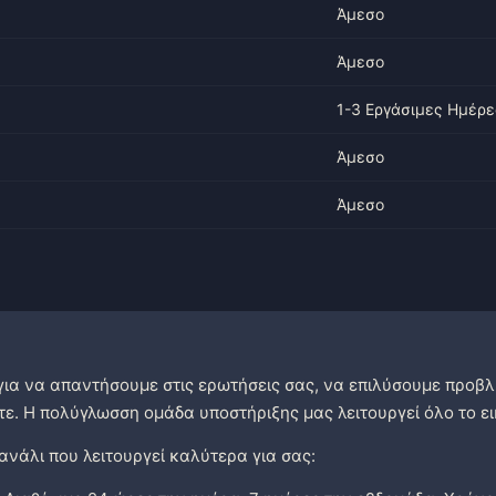
Άμεσο
Άμεσο
1-3 Εργάσιμες Ημέρε
Άμεσο
Άμεσο
για να απαντήσουμε στις ερωτήσεις σας, να επιλύσουμε προβ
τε. Η πολύγλωσση ομάδα υποστήριξης μας λειτουργεί όλο το ε
κανάλι που λειτουργεί καλύτερα για σας: