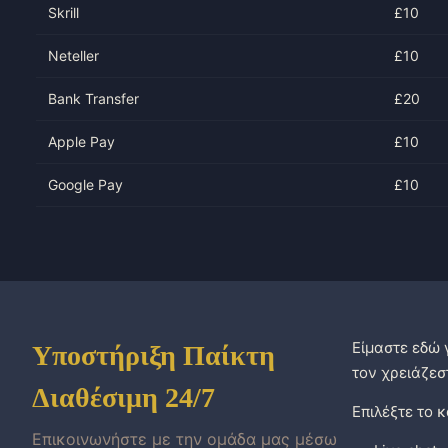
Skrill
£10
Neteller
£10
Bank Transfer
£20
Apple Pay
£10
Google Pay
£10
Είμαστε εδώ 
Υποστήριξη Παίκτη
τον χρειάζεσ
Διαθέσιμη 24/7
Επιλέξτε το 
Επικοινωνήστε με την ομάδα μας μέσω