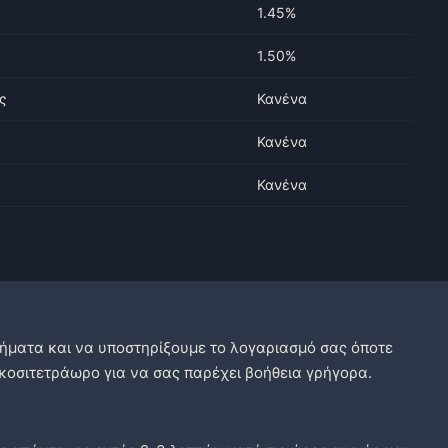
1.45%
1.50%
ς
Κανένα
Κανένα
Κανένα
λήματα και να υποστηρίξουμε το λογαριασμό σας όποτε
ικοσιτετράωρο για να σας παρέχει βοήθεια γρήγορα.