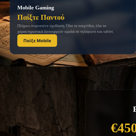
Mobile Gaming
Παίξτε Παντού
Πλήρως responsive σχεδίαση. Όλα τα παιχνίδια, όλα τα
χαρακτηριστικά λειτουργούν ομαλά σε τηλέφωνο και tablet.
Παίξε Mobile
€45