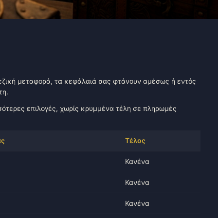
απεζική μεταφορά, τα κεφάλαιά σας φτάνουν αμέσως ή εντός
τη.
σσότερες επιλογές, χωρίς κρυμμένα τέλη σε πληρωμές
ας
Τέλος
Κανένα
Κανένα
Κανένα