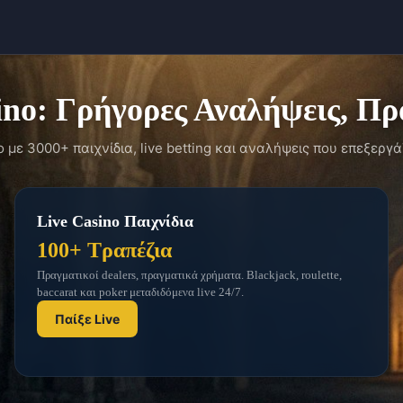
sino: Γρήγορες Αναλήψεις, Π
 με 3000+ παιχνίδια, live betting και αναλήψεις που επεξεργά
Live Casino Παιχνίδια
100+ Τραπέζια
Πραγματικοί dealers, πραγματικά χρήματα. Blackjack, roulette,
baccarat και poker μεταδιδόμενα live 24/7.
Παίξε Live