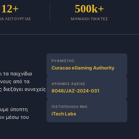
12+
500k+
ΙΑ ΛΕΙΤΟΥΡΓΊΑΣ
ΜΗΝΙΑΊΟΙ ΠΑΊΚΤΕΣ
ΡΥΘΜΙΣΤΉΣ
Curacao eGaming Authority
ι τα παιχνίδια
ένους από τα
ΑΡΙΘΜΌΣ ΆΔΕΙΑΣ
 διεξάγει συνεχείς
8048/JAZ-2024-031
ΠΙΣΤΟΠΟΊΗΣΗ RNG
ουμε ύποπτη
iTech Labs
ων μέσω του