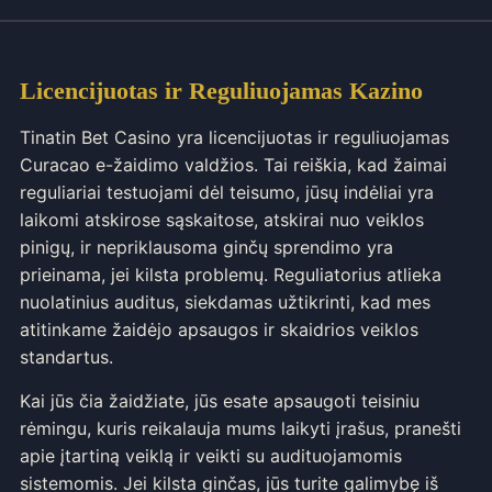
Licencijuotas ir Reguliuojamas Kazino
Tinatin Bet Casino yra licencijuotas ir reguliuojamas
Curacao e-žaidimo valdžios. Tai reiškia, kad žaimai
reguliariai testuojami dėl teisumo, jūsų indėliai yra
laikomi atskirose sąskaitose, atskirai nuo veiklos
pinigų, ir nepriklausoma ginčų sprendimo yra
prieinama, jei kilsta problemų. Reguliatorius atlieka
nuolatinius auditus, siekdamas užtikrinti, kad mes
atitinkame žaidėjo apsaugos ir skaidrios veiklos
standartus.
Kai jūs čia žaidžiate, jūs esate apsaugoti teisiniu
rėmingu, kuris reikalauja mums laikyti įrašus, pranešti
apie įtartiną veiklą ir veikti su audituojamomis
sistemomis. Jei kilsta ginčas, jūs turite galimybę iš