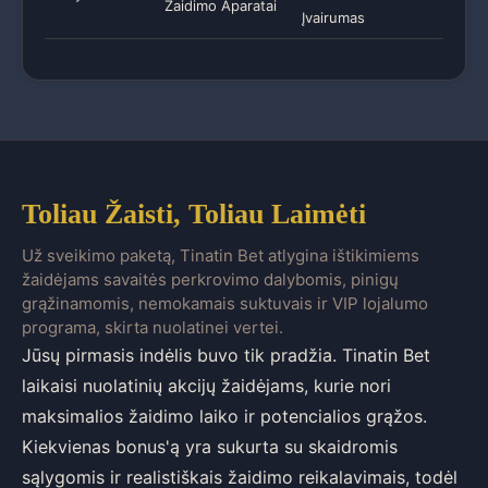
Žaidimo Aparatai
Įvairumas
Toliau Žaisti, Toliau Laimėti
Už sveikimo paketą, Tinatin Bet atlygina ištikimiems
žaidėjams savaitės perkrovimo dalybomis, pinigų
grąžinamomis, nemokamais suktuvais ir VIP lojalumo
programa, skirta nuolatinei vertei.
Jūsų pirmasis indėlis buvo tik pradžia. Tinatin Bet
laikaisi nuolatinių akcijų žaidėjams, kurie nori
maksimalios žaidimo laiko ir potencialios grąžos.
Kiekvienas bonus'ą yra sukurta su skaidromis
sąlygomis ir realistiškais žaidimo reikalavimais, todėl