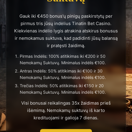
Gauk iki €450 bonus'ų pinigų paskirstytų per
pirmus tris jūsų indėlius Tinatin Bet Casino.
Kiekvienas indėlio lygis atrakina atskirus bonusus
ir nemokamus suktuva, kad padidinti jūsų balansą
ir pratęsti žaidimą.
Pirmas Indėlis: 100% atitikimas iki €200 ir 50
Nemokamų Suktuvų. Minimalus indėlis €100.
Antras Indėlis: 50% atitikimas iki €100 ir 30
Nemokamų Suktuvų. Minimalus indėlis €100.
Trečias Indėlis: 50% atitikimas iki €150 ir 20
Nemokamų Suktuvų. Minimalus indėlis €100.
Visi bonusai reikalingas 35x žaidimas prieš
išėmimą. Nemokamų suktuvų iš karto
kredituojami ir galioja 7 dienas.