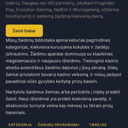
lyderių. Daugiau nei 100 partnerių, įskaitant Pragmatic
Play, Evolution Gaming, NetEnt ir Microgaming, užtikrina
šviežią turinį ir patikimą žaidimą kiekvieną dieną.
Žaisti Dabar
Mūsų žaidimų biblioteka apima keturias pagrindines
kategorijas, kiekviena kuruojama kokybės ir žaidėjo
įsitraukimo. Žaidimo aparatai dominuoja su klasikinės
mėgstamiausio ir naujausiu išleidimu. Tiesioginė kazino
atneša autentiškus žaidimo dalyvius į jūsų ekraną. Stalų
žaimai pristatomi bevarvį kazino veiksmą. Ir mūsų jackpot
pavadiniai siūlo gyvybės keitybę prizų basein.
Naršykite žaidimus žemiau arba peršokite į lobby pradėti
žaisti. Nauji išleidimai yra pridėti kiekvieną savaitę, ir
ekskluzvūs turnyrai veikia kas mėnesį su tikrais prizų
baseinais.
KATEGORIJA
ŽAIDIMŲ PAVADINIMAI
TIEKĖJAS