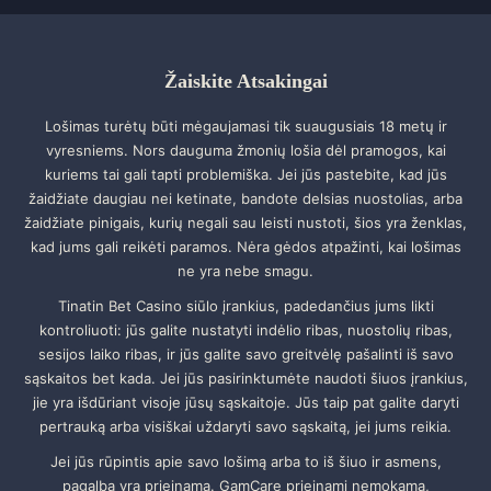
Žaiskite Atsakingai
Lošimas turėtų būti mėgaujamasi tik suaugusiais 18 metų ir
vyresniems. Nors dauguma žmonių lošia dėl pramogos, kai
kuriems tai gali tapti problemiška. Jei jūs pastebite, kad jūs
žaidžiate daugiau nei ketinate, bandote delsias nuostolias, arba
žaidžiate pinigais, kurių negali sau leisti nustoti, šios yra ženklas,
kad jums gali reikėti paramos. Nėra gėdos atpažinti, kai lošimas
ne yra nebe smagu.
Tinatin Bet Casino siūlo įrankius, padedančius jums likti
kontroliuoti: jūs galite nustatyti indėlio ribas, nuostolių ribas,
sesijos laiko ribas, ir jūs galite savo greitvėlę pašalinti iš savo
sąskaitos bet kada. Jei jūs pasirinktumėte naudoti šiuos įrankius,
jie yra išdūriant visoje jūsų sąskaitoje. Jūs taip pat galite daryti
pertrauką arba visiškai uždaryti savo sąskaitą, jei jums reikia.
Jei jūs rūpintis apie savo lošimą arba to iš šiuo ir asmens,
pagalba yra prieinama. GamCare prieinami nemokama,