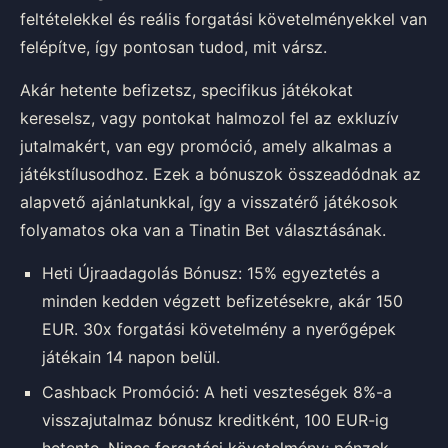
feltételekkel és reális forgatási követelményekkel van
felépítve, így pontosan tudod, mit vársz.
Akár hetente befizetsz, specifikus játékokat
kereselsz, vagy pontokat halmozol fel az exkluzív
jutalmakért, van egy promóció, amely alkalmas a
játékstílusodhoz. Ezek a bónuszok összeadódnak az
alapvető ajánlatunkkal, így a visszatérő játékosok
folyamatos oka van a Tinatin Bet választásának.
Heti Újraadagolás Bónusz: 15% egyeztetés a
minden kedden végzett befizetésekre, akár 150
EUR. 30x forgatási követelmény a nyerőgépek
játékain 14 napon belül.
Cashback Promóció: A heti veszteségek 8%-a
visszajutalmaz bónusz kreditként, 100 EUR-ig