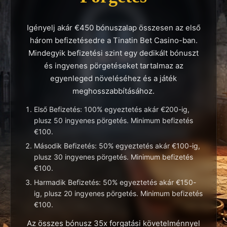
Igényelj akár €450 bónuszalap összesen az első
három befizetésedre a Tinatin Bet Casino-ban.
Mindegyik befizetési szint egy dedikált bónuszt
és ingyenes pörgetéseket tartalmaz az
egyenleged növeléséhez és a játék
meghosszabbításához.
Első Befizetés: 100% egyeztetés akár €200-ig,
plusz 50 ingyenes pörgetés. Minimum befizetés
€100.
Második Befizetés: 50% egyeztetés akár €100-ig,
plusz 30 ingyenes pörgetés. Minimum befizetés
€100.
Harmadik Befizetés: 50% egyeztetés akár €150-
ig, plusz 20 ingyenes pörgetés. Minimum befizetés
€100.
Az összes bónusz 35x forgatási követelménnyel