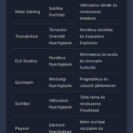
Változatos témák és
Sokféle
Relax Gaming
rendszeres
Portfólió
kiadások
Tervezés-
Nordikus estetika
Thunderkick
Orientált
és Esqueleto
Nyerőgépek
Explosivo
Minimalista tervezés
Nordikus
ELK Studios
és innovatív
Nyerőgépek
funkciók
Minőségi
Pragmatikus és
Quickspin
Nyerőgépek
csiszolt játékmenet
Több téma és
Változatos
iSoftBet
rendszeres
Nyerőgépek
frissítések
Kelet-európai
Elérhető
Playson
vonzalom és
Nyerőgépek