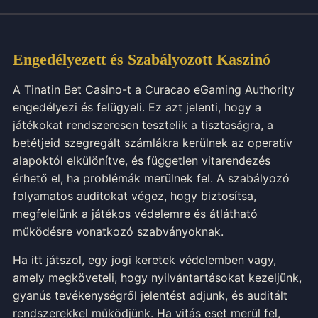
Engedélyezett és Szabályozott Kaszinó
A Tinatin Bet Casino-t a Curacao eGaming Authority
engedélyezi és felügyeli. Ez azt jelenti, hogy a
játékokat rendszeresen tesztelik a tisztaságra, a
betétjeid szegregált számlákra kerülnek az operatív
alapoktól elkülönítve, és független vitarendezés
érhető el, ha problémák merülnek fel. A szabályozó
folyamatos auditokat végez, hogy biztosítsa,
megfelelünk a játékos védelemre és átlátható
működésre vonatkozó szabványoknak.
Ha itt játszol, egy jogi keretek védelemben vagy,
amely megköveteli, hogy nyilvántartásokat kezeljünk,
gyanús tevékenységről jelentést adjunk, és auditált
rendszerekkel működjünk. Ha vitás eset merül fel,