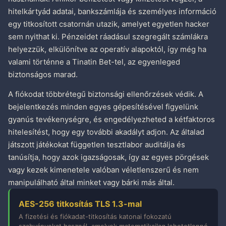
hitelkártyád adatai, bankszámlája és személyes információ
egy titkosított csatornán utazik, amelyet egyetlen hacker
sem nyithat ki. Pénzeidet ráadásul szegregált számlákra
helyezzük, elkülönítve az operatív alapoktól, így még ha
valami történne a Tinatin Bet-tel, az egyenleged
biztonságos marad.
A fiókodat többrétegű biztonsági ellenőrzések védik. A
bejelentkezés minden egyes gépesítésével figyelünk
gyanús tevékenységre, és engedélyezheted a kétfaktoros
hitelesítést, hogy egy további akadályt adjon. Az általad
játszott játékokat független tesztlabor auditálja és
tanúsítja, hogy azok igazságosak, így az egyes pörgések
vagy kezek kimenetele valóban véletlenszerű és nem
manipulálható által minket vagy bárki más által.
AES-256 titkosítás TLS 1.3-mal
A fizetési és fiókadat-titkosítás katonai fokozatú