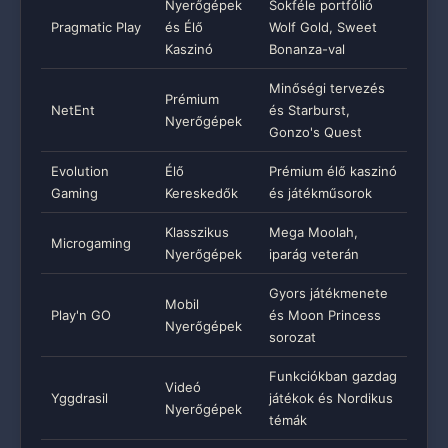
Nyerőgépek
Sokféle portfólió
Pragmatic Play
és Élő
Wolf Gold, Sweet
Kaszinó
Bonanza-val
Minőségi tervezés
Prémium
NetEnt
és Starburst,
Nyerőgépek
Gonzo's Quest
Evolution
Élő
Prémium élő kaszinó
Gaming
Kereskedők
és játékműsorok
Klasszikus
Mega Moolah,
Microgaming
Nyerőgépek
iparág veterán
Gyors játékmenete
Mobil
Play'n GO
és Moon Princess
Nyerőgépek
sorozat
Funkciókban gazdag
Videó
Yggdrasil
játékok és Nordikus
Nyerőgépek
témák