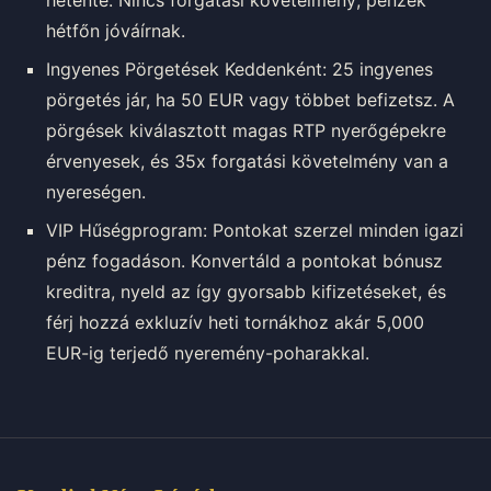
hetente. Nincs forgatási követelmény; pénzek
hétfőn jóváírnak.
Ingyenes Pörgetések Keddenként: 25 ingyenes
pörgetés jár, ha 50 EUR vagy többet befizetsz. A
pörgések kiválasztott magas RTP nyerőgépekre
érvenyesek, és 35x forgatási követelmény van a
nyereségen.
VIP Hűségprogram: Pontokat szerzel minden igazi
pénz fogadáson. Konvertáld a pontokat bónusz
kreditra, nyeld az így gyorsabb kifizetéseket, és
férj hozzá exkluzív heti tornákhoz akár 5,000
EUR-ig terjedő nyeremény-poharakkal.