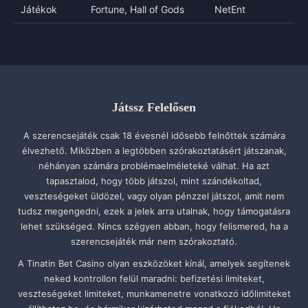
Játékok
Fortune, Hall of Gods
NetEnt
Játssz Felelősen
A szerencsejáték csak 18 évesnél idősebb felnőttek számára
élvezhető. Miközben a legtöbben szórakoztatásért játszanak,
néhányan számára problémaelméleteké válhat. Ha azt
tapasztalod, hogy több játszol, mint szándékoltad,
veszteségeket üldözel, vagy olyan pénzzel játszol, amit nem
tudsz megengedni, ezek a jelek arra utalnak, hogy támogatásra
lehet szükséged. Nincs szégyen abban, hogy felismered, ha a
szerencsejáték már nem szórakoztató.
A Tinatin Bet Casino olyan eszközöket kínál, amelyek segítenek
neked kontrollon felül maradni: befizetési limiteket,
veszteségeket limiteket, munkamenetre vonatkozó időlimiteket