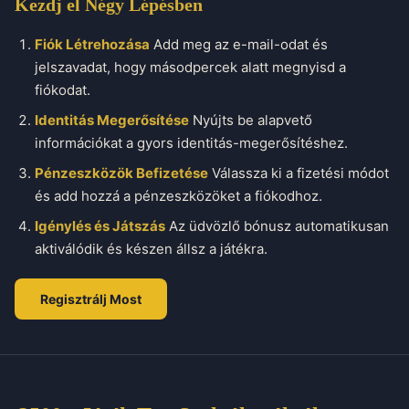
Kezdj el Négy Lépésben
Fiók Létrehozása
Add meg az e-mail-odat és
jelszavadat, hogy másodpercek alatt megnyisd a
fiókodat.
Identitás Megerősítése
Nyújts be alapvető
információkat a gyors identitás-megerősítéshez.
Pénzeszközök Befizetése
Válassza ki a fizetési módot
és add hozzá a pénzeszközöket a fiókodhoz.
Igénylés és Játszás
Az üdvözlő bónusz automatikusan
aktiválódik és készen állsz a játékra.
Regisztrálj Most