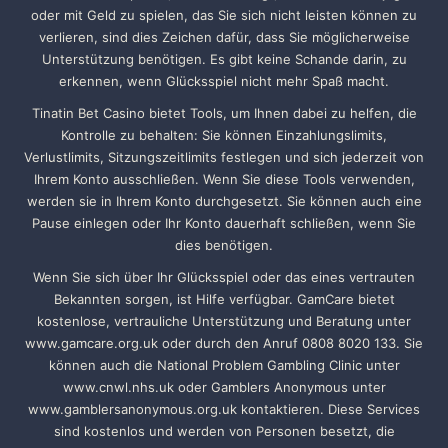
oder mit Geld zu spielen, das Sie sich nicht leisten können zu
verlieren, sind dies Zeichen dafür, dass Sie möglicherweise
Unterstützung benötigen. Es gibt keine Schande darin, zu
erkennen, wenn Glücksspiel nicht mehr Spaß macht.
Tinatin Bet Casino bietet Tools, um Ihnen dabei zu helfen, die
Kontrolle zu behalten: Sie können Einzahlungslimits,
Verlustlimits, Sitzungszeitlimits festlegen und sich jederzeit von
Ihrem Konto ausschließen. Wenn Sie diese Tools verwenden,
werden sie in Ihrem Konto durchgesetzt. Sie können auch eine
Pause einlegen oder Ihr Konto dauerhaft schließen, wenn Sie
dies benötigen.
Wenn Sie sich über Ihr Glücksspiel oder das eines vertrauten
Bekannten sorgen, ist Hilfe verfügbar. GamCare bietet
kostenlose, vertrauliche Unterstützung und Beratung unter
www.gamcare.org.uk oder durch den Anruf 0808 8020 133. Sie
können auch die National Problem Gambling Clinic unter
www.cnwl.nhs.uk oder Gamblers Anonymous unter
www.gamblersanonymous.org.uk kontaktieren. Diese Services
sind kostenlos und werden von Personen besetzt, die