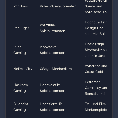
Feature-reiche
Yggdrasil
Video-Spielautomaten
Spiele und
nordische Themen
Hochqualitatives
Premium-
Red Tiger
Design und
Spielautomaten
schnelle Spins
Einzigartige
Push
Innovative
Mechaniken und
Gaming
Spielautomaten
Jammin Jars
Volatilität und East
Nolimit City
XWays-Mechaniken
Coast Gold
Extremes
Hacksaw
Hochvolatile
Gameplay und
Gaming
Spielautomaten
Bonusfunktionen
Blueprint
Lizenzierte IP-
TV- und Film-
Gaming
Spielautomaten
Markenspiele