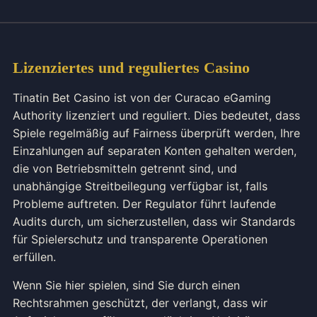
Lizenziertes und reguliertes Casino
Tinatin Bet Casino ist von der Curacao eGaming
Authority lizenziert und reguliert. Dies bedeutet, dass
Spiele regelmäßig auf Fairness überprüft werden, Ihre
Einzahlungen auf separaten Konten gehalten werden,
die von Betriebsmitteln getrennt sind, und
unabhängige Streitbeilegung verfügbar ist, falls
Probleme auftreten. Der Regulator führt laufende
Audits durch, um sicherzustellen, dass wir Standards
für Spielerschutz und transparente Operationen
erfüllen.
Wenn Sie hier spielen, sind Sie durch einen
Rechtsrahmen geschützt, der verlangt, dass wir