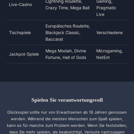
Lightning Roulette,
Gaming,
Live-Casino
Crazy Time, Mega Ball
Pragmatic
Live
Europäisches Roulette,
Tischspiele
Blackjack Classic,
Verschiedene
Baccarat
Mega Moolah, Divine
Microgaming,
Jackpot-Spiele
Fortune, Hall of Gods
NetEnt
Spielen Sie verantwortungsvoll
Glücksspiel sollte nur von Erwachsenen ab 18 Jahren genossen
werden. Während die meisten Menschen zum Spaß spielen,
kann es für manche zum Problem werden. Wenn Sie feststellen,
dass Sie mehr spielen, als beabsichtigt, Verluste nachzujagen