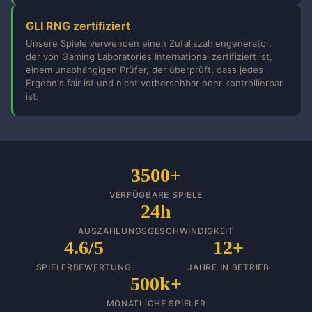
GLI RNG zertifiziert
Unsere Spiele verwenden einen Zufallszahlengenerator,
der von Gaming Laboratories International zertifiziert ist,
einem unabhängigen Prüfer, der überprüft, dass jedes
Ergebnis fair ist und nicht vorhersehbar oder kontrollierbar
ist.
3500+
VERFÜGBARE SPIELE
24h
AUSZAHLUNGSGESCHWINDIGKEIT
4.6/5
12+
SPIELERBEWERTUNG
JAHRE IN BETRIEB
500k+
MONATLICHE SPIELER