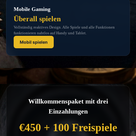
Mobile Gaming
Überall spielen
Vollständig reaktives Design. Alle Spiele und alle Funktionen
funktionieren nahtlos auf Handy und Tablet.
Mobil spielen
Willkommenspaket mit drei
Einzahlungen
€450 + 100 Freispiele